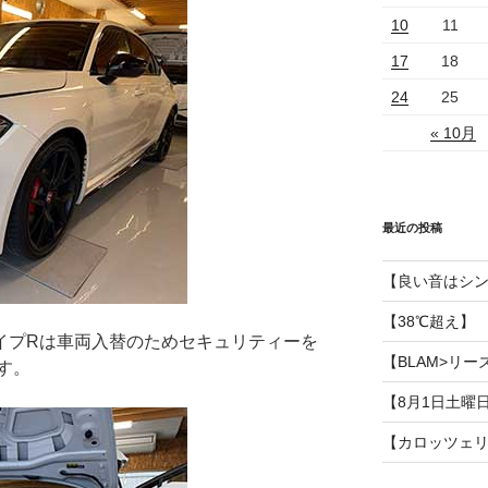
10
11
17
18
24
25
« 10月
最近の投稿
【良い音はシ
【38℃超え】
タイプRは車両入替のためセキュリティーを
【BLAM>リー
す。
【8月1日土曜
【カロッツェ