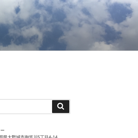
検
索
ジー
 福岡県大野城市御笠川5丁目4-14