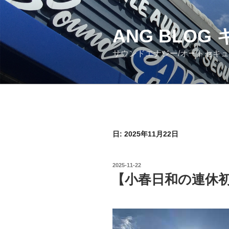
コ
ン
ANG BLO
テ
ン
サウンドエナジー/オートセキ
ツ
へ
ス
キ
ッ
プ
日: 2025年11月22日
投
2025-11-22
稿
【小春日和の連休
日: