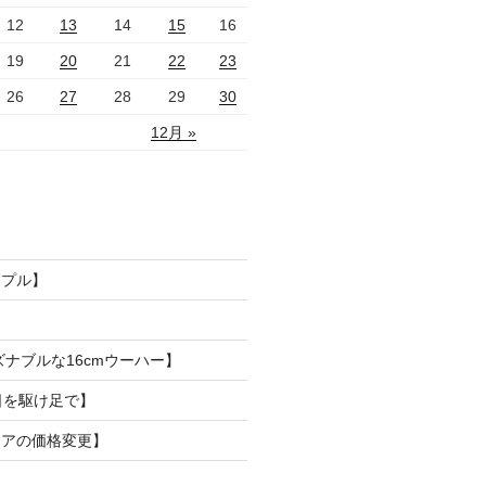
12
13
14
15
16
19
20
21
22
23
26
27
28
29
30
12月 »
ンプル】
ズナブルな16cmウーハー】
日を駆け足で】
リアの価格変更】