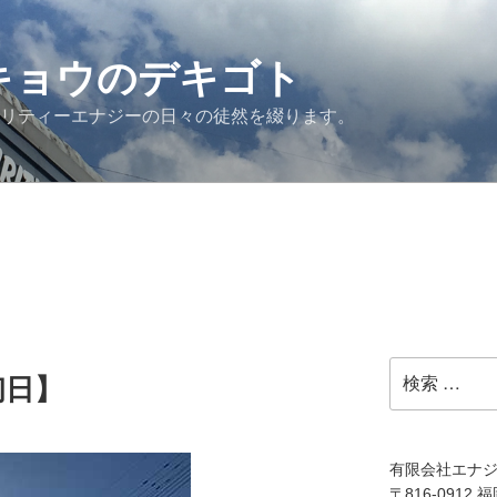
G キョウのデキゴト
ュリティーエナジーの日々の徒然を綴ります。
検
初日】
索:
有限会社エナ
〒816-0912