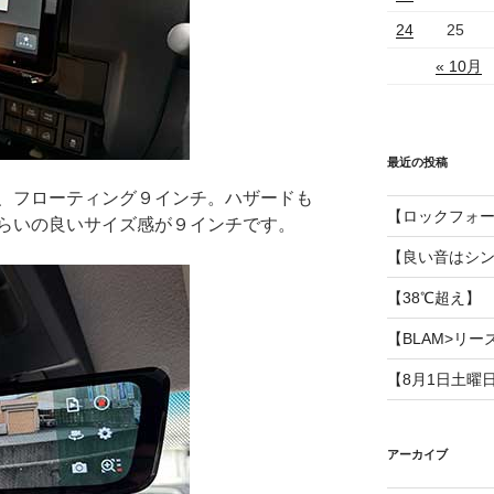
24
25
« 10月
最近の投稿
、フローティング９インチ。ハザードも
【ロックフォ
らいの良いサイズ感が９インチです。
【良い音はシ
【38℃超え】
【BLAM>リー
【8月1日土曜
アーカイブ