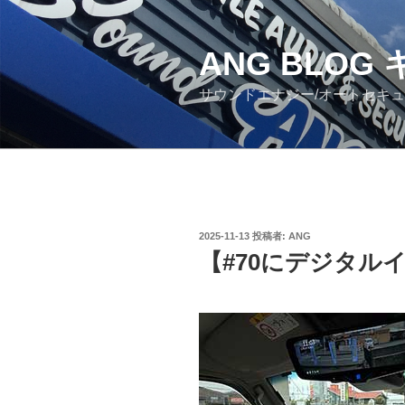
コ
ン
ANG BLO
テ
ン
サウンドエナジー/オートセキ
ツ
へ
ス
キ
ッ
プ
投
2025-11-13
投稿者:
ANG
稿
【#70にデジタル
日: