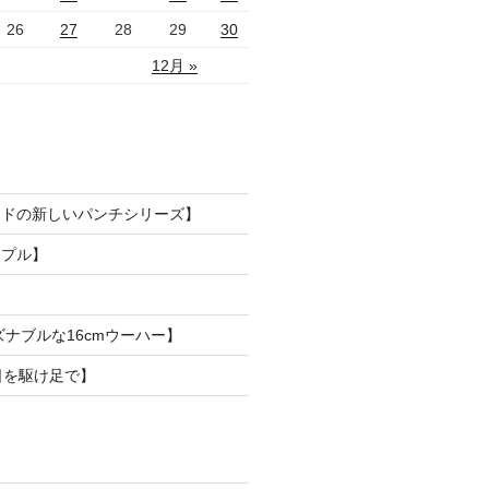
26
27
28
29
30
12月 »
ードの新しいパンチシリーズ】
ンプル】
ズナブルな16cmウーハー】
日を駆け足で】