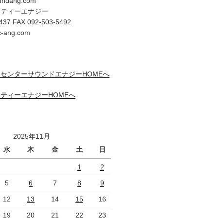
undang.com
リティーエナジー
437 FAX 092-503-5492
c-ang.com
センターサウンドエナジーHOMEへ
ティーエナジーHOMEへ
2025年11月
水
木
金
土
日
1
2
5
6
7
8
9
12
13
14
15
16
19
20
21
22
23