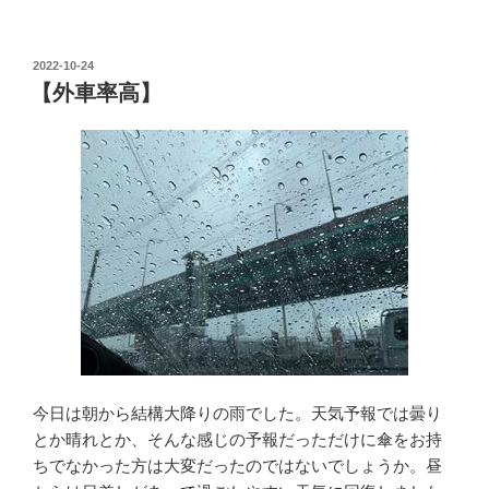
投
2022-10-24
稿
【外車率高】
日:
今日は朝から結構大降りの雨でした。天気予報では曇り
とか晴れとか、そんな感じの予報だっただけに傘をお持
ちでなかった方は大変だったのではないでしょうか。昼