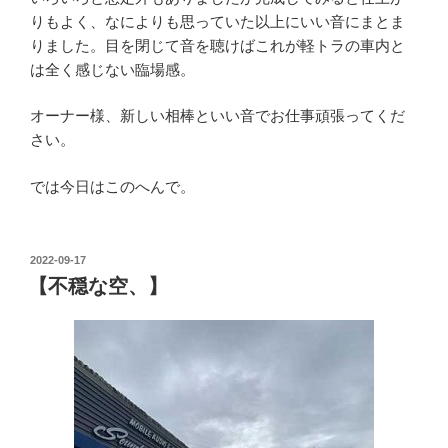
りもよく、なによりも思っていた以上にいい音にまとま
りました。目を閉じて音を聴けばこれが軽トラの車内と
は全く感じない臨場感。
オーナー様、新しい相棒といい音でお仕事頑張ってくだ
さい。
では今日はこのへんで。
投
2022-09-17
稿
【不穏な空、】
日: