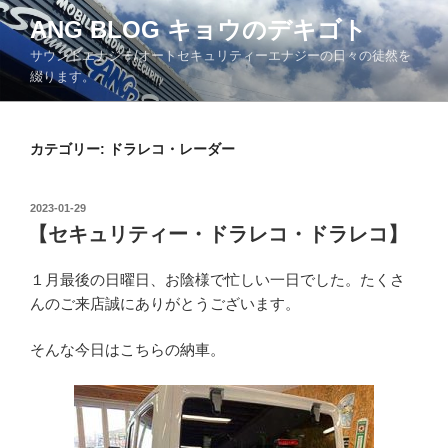
コ
ANG BLOG キョウのデキゴト
ン
サウンドエナジー/オートセキュリティーエナジーの日々の徒然を
テ
綴ります。
ン
ツ
へ
カテゴリー: ドラレコ・レーダー
ス
キ
ッ
投
2023-01-29
プ
稿
【セキュリティー・ドラレコ・ドラレコ】
日:
１月最後の日曜日、お陰様で忙しい一日でした。たくさ
んのご来店誠にありがとうございます。
そんな今日はこちらの納車。