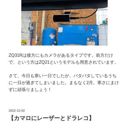
ZQ31Rは後方にもカメラがあるタイプです。前方だけ
で、という方はZQ21というモデルも用意されています。
さて、今日も寒い一日でしたが、バタバタしているうち
に一日が過ぎてしまいました。まもなく2月。寒さにまけ
ずに頑張りましょう！
投
2022-12-02
稿
【カマロにレーザーとドラレコ】
日: