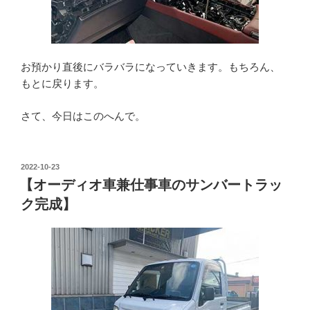
お預かり直後にバラバラになっていきます。もちろん、
もとに戻ります。
さて、今日はこのへんで。
投
2022-10-23
稿
【オーディオ車兼仕事車のサンバートラッ
日:
ク完成】