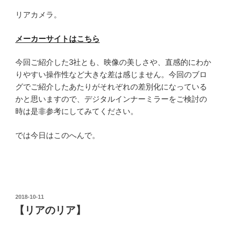
リアカメラ。
メーカーサイトはこちら
今回ご紹介した3社とも、映像の美しさや、直感的にわか
りやすい操作性など大きな差は感じません。今回のブロ
グでご紹介したあたりがそれぞれの差別化になっている
かと思いますので、デジタルインナーミラーをご検討の
時は是非参考にしてみてください。
では今日はこのへんで。
投
2018-10-11
稿
【リアのリア】
日: