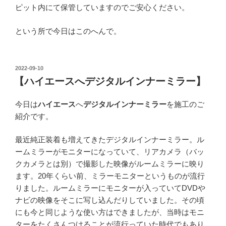
ピット内にて保管していますのでご安心ください。
という所で今日はこのへんで。
投
2022-09-10
稿
【ハイエースへデジタルインナーミラー】
日:
今日は
ハイエース
へ
デジタルインナーミラー
を施工のご
紹介です。
最近純正装着も増えてきたデジタルインナーミラー。ル
ームミラーがモニターになっていて、リアカメラ（バッ
クカメラとは別）で撮影した映像がルームミラーに映り
ます。20年くらい前、ミラーモニターというものが流行
りました。ルームミラーにモニターが入っていてDVDや
ナビの映像をそこに写し込んだりしていました。その頃
にも今と同じような使い方はできましたが、当時はモニ
ターをたくさんつけることが流行っていた時代でもあり