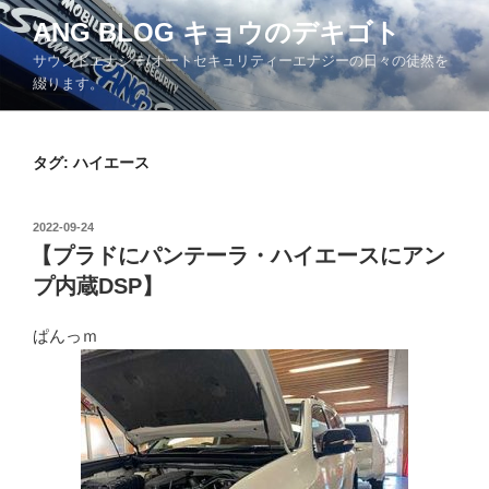
コ
ANG BLOG キョウのデキゴト
ン
サウンドエナジー/オートセキュリティーエナジーの日々の徒然を
テ
綴ります。
ン
ツ
へ
タグ: ハイエース
ス
キ
ッ
投
2022-09-24
プ
稿
【プラドにパンテーラ・ハイエースにアン
日:
プ内蔵DSP】
ぱんっｍ