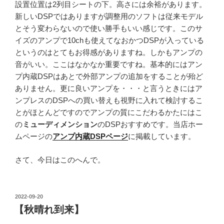
設置位置は2列目シートの下。高さには余裕があります。
新しいDSPではありますが調整用のソフトは従来モデル
とそう変わらないので使い勝手もいい感じです。このサ
イズのアンプで10chも使えてなおかつDSPが入っている
というのはとてもお得感がありますね。しかもアンプの
音がいい。ここはなかなか重要ですね。基本的にはアン
プ内蔵DSPはあとで外部アンプの追加をすることが殆ど
ありません。更に良いアンプを・・・と言うときにはア
ンプレスのDSPへの買い替えも視野に入れて検討するこ
とがほとんどですのでアンプの質にこだわるかたにはこ
の
ミューディメンション
のDSPおすすめです。当店ホー
ムページの
アンプ内蔵DSPページ
に掲載しています。
さて、今日はこのへんで。
投
2022-09-20
稿
【秋晴れ到来】
日: