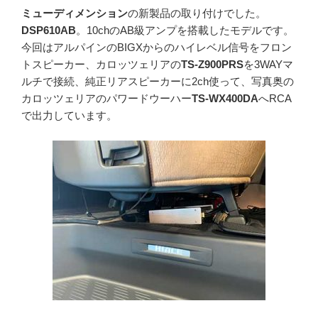
ミューディメンション
の新製品の取り付けでした。
DSP610AB
。10chのAB級アンプを搭載したモデルです。
今回はアルパインのBIGXからのハイレベル信号をフロン
トスピーカー、カロッツェリアの
TS-Z900PRS
を3WAYマ
ルチで接続、純正リアスピーカーに2ch使って、写真奥の
カロッツェリアのパワードウーハー
TS-WX400DA
へRCA
で出力しています。