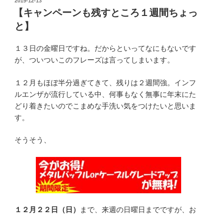
投
2019-12-13
稿
【キャンペーンも残すところ１週間ちょっ
日:
と】
１３日の金曜日ですね。だからといってなにもないです
が、ついついこのフレーズは言ってしまいます。
１２月もほぼ半分過ぎてきて、残りは２週間強。インフ
ルエンザが流行している中、何事もなく無事に年末にた
どり着きたいのでこまめな手洗い気をつけたいと思いま
す。
そうそう、
１２月２２日（日）
まで、来週の日曜日までですが、お