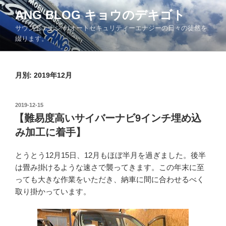
コ
ANG BLOG キョウのデキゴト
ン
サウンドエナジー/オートセキュリティーエナジーの日々の徒然を
テ
綴ります。
ン
ツ
へ
月別: 2019年12月
ス
キ
ッ
投
2019-12-15
プ
稿
【難易度高いサイバーナビ9インチ埋め込
日:
み加工に着手】
とうとう12月15日、12月もほぼ半月を過ぎました。後半
は畳み掛けるような速さで襲ってきます。この年末に至
っても大きな作業をいただき、納車に間に合わせるべく
取り掛かっています。