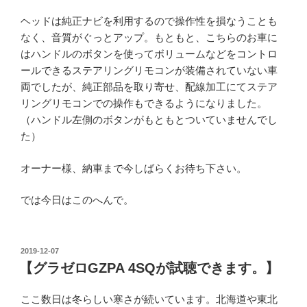
ヘッドは純正ナビを利用するので操作性を損なうことも
なく、音質がぐっとアップ。もともと、こちらのお車に
はハンドルのボタンを使ってボリュームなどをコントロ
ールできるステアリングリモコンが装備されていない車
両でしたが、純正部品を取り寄せ、配線加工にてステア
リングリモコンでの操作もできるようになりました。
（ハンドル左側のボタンがもともとついていませんでし
た）
オーナー様、納車まで今しばらくお待ち下さい。
では今日はこのへんで。
投
2019-12-07
稿
【グラゼロGZPA 4SQが試聴できます。】
日:
ここ数日は冬らしい寒さが続いています。北海道や東北