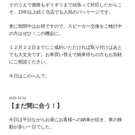
そのうえで価格もギリギリまで頑張って対応したからこ
そ、15年以上続く当店でも人気のパッケージです。
更に期間中はお得ですので、スピーカー交換をご検討中
の方はぜひ！この機会に。
１２月２２日までにご成約いただければ取り付けはあと
でも大丈夫です。お車買い替えで納車待ちの方もお気軽
にご相談ください。
今日はこのへんで。
投
2019-12-12
稿
【まだ間に合う！】
日:
今日は平日ながらお昼にお客様への納車が続き、車の移
動が多い一日でした。