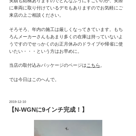
実績も結構ありますのでどんなふうにすごいのか、実際
に車両に取り付けているデモもありますのでお気軽にご
来店の上ご相談ください。
そろそろ、年内の施工は厳しくなってきています。もち
ろんメーカーさんもあまり多くの在庫は持っていないよ
うですのでせっかくのお正月休みのドライブや帰省に使
いたい・・・という方はお早めに。
当店の取付込みパッケージのページは
こちら
。
では今日はこのへんで。
投
2019-12-10
稿
【N-WGNに9インチ完成！】
日: