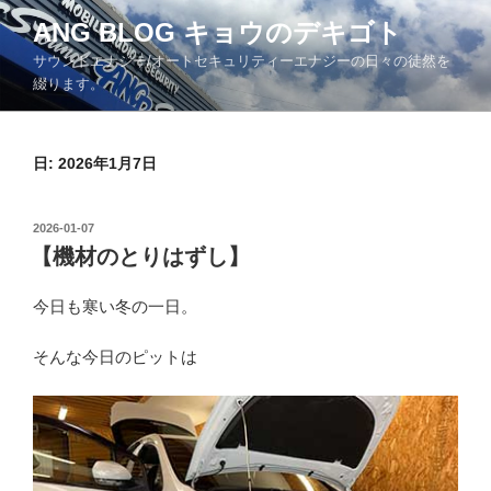
コ
ANG BLOG キョウのデキゴト
ン
サウンドエナジー/オートセキュリティーエナジーの日々の徒然を
テ
綴ります。
ン
ツ
へ
日: 2026年1月7日
ス
キ
ッ
投
2026-01-07
プ
稿
【機材のとりはずし】
日:
今日も寒い冬の一日。
そんな今日のピットは