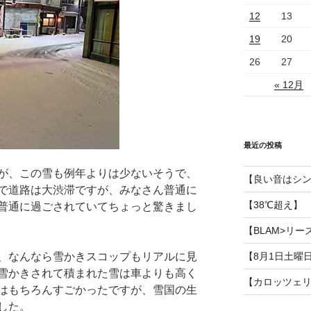
12
13
19
20
26
27
« 12月
最近の投稿
が、この雪も例年よりは少ないそうで、
【良い音はシ
で道路は大渋滞ですが、みなさん普通に
【38℃超え】
普通に過ごされていてちょっと驚きまし
【BLAM>リー
、なんなら雪かきスコップもリアルに見
【8月1日土曜
雪かきされて積まれた雪は車よりも高く
【カロッツェ
はもちろんすごかったですが、雪国の生
した。