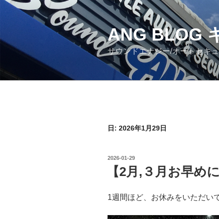
コ
ン
ANG BLO
テ
ン
サウンドエナジー/オートセキ
ツ
へ
ス
キ
ッ
プ
日: 2026年1月29日
投
2026-01-29
稿
【2月,３月お早め
日:
1週間ほど、お休みをいただい