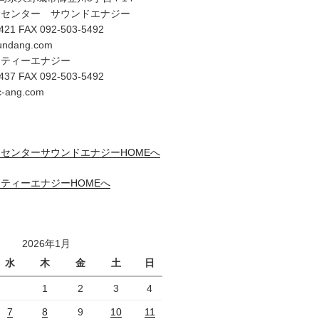
オセンター サウンドエナジー
421 FAX 092-503-5492
undang.com
リティーエナジー
437 FAX 092-503-5492
c-ang.com
センターサウンドエナジーHOMEへ
ティーエナジーHOMEへ
2026年1月
水
木
金
土
日
1
2
3
4
7
8
9
10
11