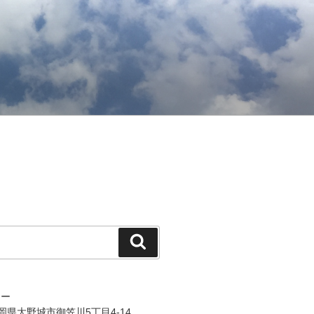
検
索
ジー
 福岡県大野城市御笠川5丁目4-14