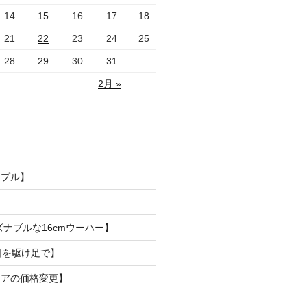
14
15
16
17
18
21
22
23
24
25
28
29
30
31
2月 »
ンプル】
ズナブルな16cmウーハー】
日を駆け足で】
リアの価格変更】