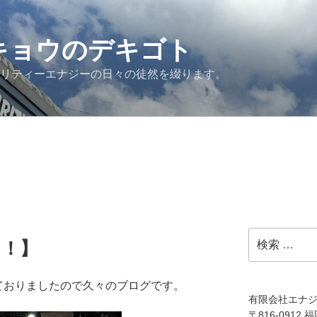
G キョウのデキゴト
ュリティーエナジーの日々の徒然を綴ります。
検
に！】
索:
ておりましたので久々のブログです。
有限会社エナ
〒816-0912