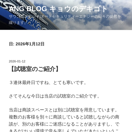
コ
ANG BLOG キョウのデキゴト
ン
サウンドエナジー/オートセキュリティーエナジーの日々の徒然を
テ
綴ります。
ン
ツ
へ
日: 2026年1月12日
ス
キ
ッ
投
2026-01-12
プ
稿
【試聴室のご紹介】
日:
３連休最終日ですね、とても寒いです。
さてそんな今日は当店の試聴室のご紹介です。
当店は商談スペースとは別に試聴室を用意しています。
複数のお客様を別々に商談していると試聴しながらの商
談が、別のお客様にご迷惑になることがありますし、で
きるだけいい環境で音を楽しんでいただきたいというこ