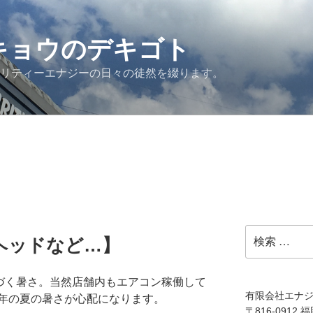
G キョウのデキゴト
ュリティーエナジーの日々の徒然を綴ります。
検
ヘッドなど…】
索:
近づく暑さ。当然店舗内もエアコン稼働して
有限会社エナ
年の夏の暑さが心配になります。
〒816-0912