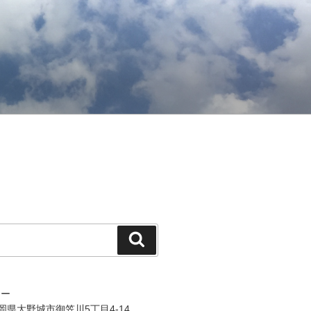
検
索
ジー
 福岡県大野城市御笠川5丁目4-14