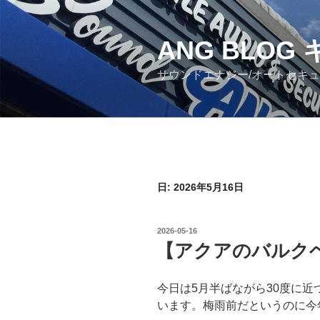
コ
ン
ANG BLO
テ
ン
サウンドエナジー/オートセキ
ツ
へ
ス
キ
ッ
プ
日: 2026年5月16日
投
2026-05-16
稿
【アクアのバルク
日:
今日は5月半ばながら30度に
います。梅雨前だというのに今