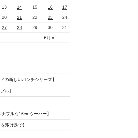
13
14
15
16
17
20
21
22
23
24
27
28
29
30
31
6月 »
ードの新しいパンチシリーズ】
ンプル】
ズナブルな16cmウーハー】
日を駆け足で】