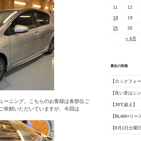
11
12
18
19
25
26
« 4月
最近の投稿
【ロックフォ
【良い音はシ
ューニング。こちらのお客様は各部位ご
【38℃超え】
ご依頼いただいていますが、今回は
【BLAM>リー
【8月1日土曜