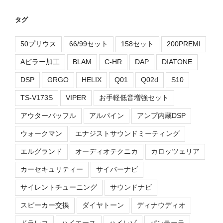
タグ
50プリウス
66/99セット
158セット
200PREMI
Aピラー加工
BLAM
C-HR
DAP
DIATONE
DSP
GRGO
HELIX
Q01
Q02d
S10
TS-V173S
VIPER
お手軽低音増強セット
アウターバッフル
アルパイン
アンプ内蔵DSP
ウォークマン
エナジストサウンドミーティング
エルグランド
オーディオテクニカ
カロッツェリア
カーセキュリティー
サイバーナビ
サイレントチューニング
サウンドナビ
スピーカー交換
ダイヤトーン
ディナウディオ
ドラレコ
ハイエース
ハイレゾ
パンテーラ