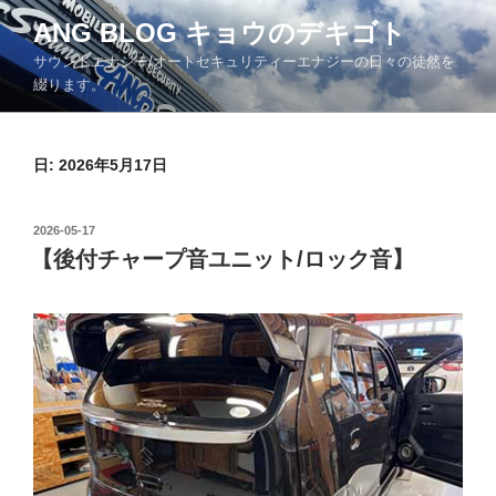
コ
ANG BLOG キョウのデキゴト
ン
サウンドエナジー/オートセキュリティーエナジーの日々の徒然を
テ
綴ります。
ン
ツ
へ
日: 2026年5月17日
ス
キ
ッ
投
2026-05-17
プ
稿
【後付チャープ音ユニット/ロック音】
日: