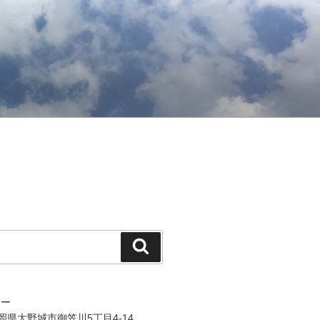
検
索
ジー
 福岡県大野城市御笠川5丁目4-14