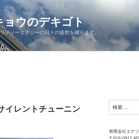
G キョウのデキゴト
ュリティーエナジーの日々の徒然を綴ります。
検
トサイレントチューニン
索:
有限会社エナ
〒816-0912