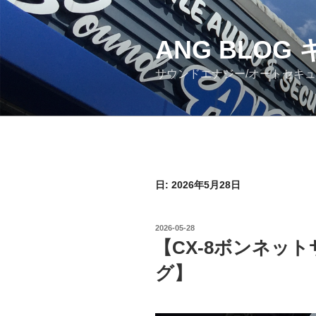
コ
ン
ANG BLO
テ
ン
サウンドエナジー/オートセキ
ツ
へ
ス
キ
ッ
プ
日: 2026年5月28日
投
2026-05-28
稿
【CX-8ボンネッ
日:
グ】