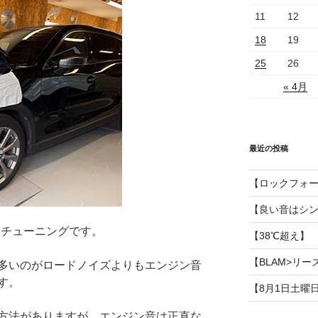
11
12
18
19
25
26
« 4月
最近の投稿
【ロックフォ
【良い音はシ
トチューニングです。
【38℃超え】
【BLAM>リー
多いのがロードノイズよりもエンジン音
す。
【8月1日土曜
方法がありますが、エンジン音は正直な