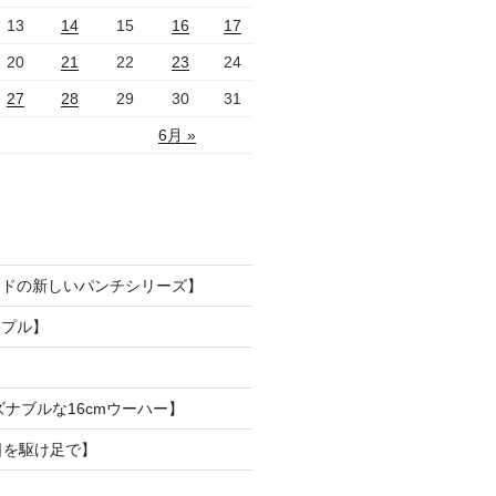
13
14
15
16
17
20
21
22
23
24
27
28
29
30
31
6月 »
ードの新しいパンチシリーズ】
ンプル】
ズナブルな16cmウーハー】
日を駆け足で】