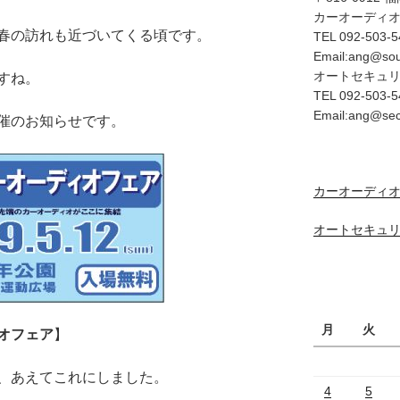
カーオーディ
春の訪れも近づいてくる頃です。
TEL 092-503-5
Email:ang@so
オートセキュ
すね。
TEL 092-503-5
Email:ang@se
催のお知らせです。
カーオーディオ
オートセキュリ
月
火
オフェア
】
、あえてこれにしました。
4
5