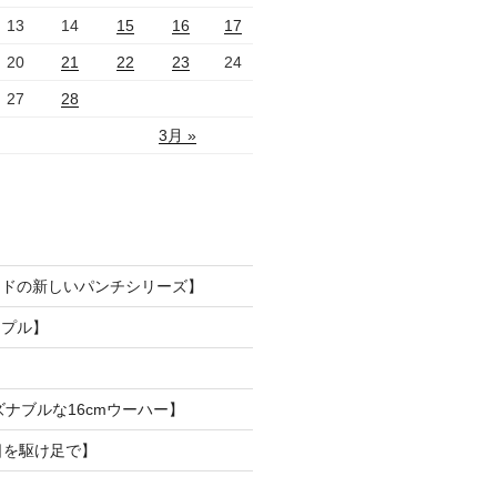
13
14
15
16
17
20
21
22
23
24
27
28
3月 »
ードの新しいパンチシリーズ】
ンプル】
ズナブルな16cmウーハー】
日を駆け足で】