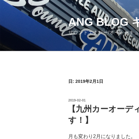
コ
ン
ANG BLO
テ
ン
サウンドエナジー/オートセキ
ツ
へ
ス
キ
ッ
プ
日: 2019年2月1日
投
2019-02-01
稿
【九州カーオーデ
日:
す！】
月も変わり2月になりました。