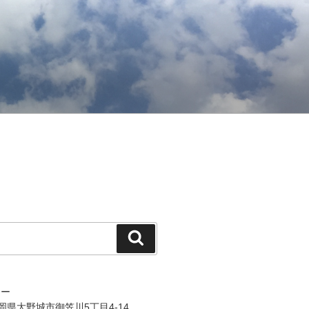
検
索
ジー
 福岡県大野城市御笠川5丁目4-14