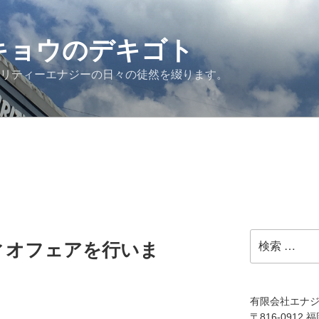
G キョウのデキゴト
ュリティーエナジーの日々の徒然を綴ります。
検
ィオフェアを行いま
索:
有限会社エナ
〒816-0912