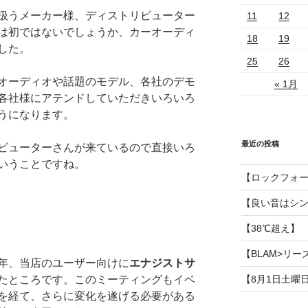
扱うメーカー様、ディストリビューター
11
12
は初ではないでしょうか、カーオーディ
18
19
した。
25
26
オーディオや話題のモデル、各社のデモ
« 1月
各社様にアテンドしていただきいろいろ
うになります。
最近の投稿
ビューターさんが来ているので直接いろ
いうことですね。
【ロックフォ
【良い音はシ
【38℃超え】
【BLAM>リー
年、当店のユーザー向けに
エナジストサ
たところです。このミーティングもイベ
【8月1日土曜
を経て、さらに変化を遂げる必要がある