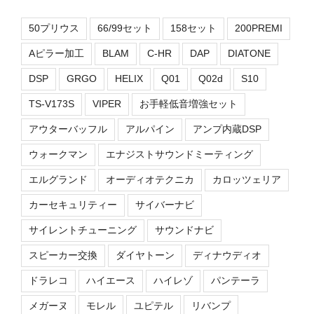
50プリウス
66/99セット
158セット
200PREMI
Aピラー加工
BLAM
C-HR
DAP
DIATONE
DSP
GRGO
HELIX
Q01
Q02d
S10
TS-V173S
VIPER
お手軽低音増強セット
アウターバッフル
アルパイン
アンプ内蔵DSP
ウォークマン
エナジストサウンドミーティング
エルグランド
オーディオテクニカ
カロッツェリア
カーセキュリティー
サイバーナビ
サイレントチューニング
サウンドナビ
スピーカー交換
ダイヤトーン
ディナウディオ
ドラレコ
ハイエース
ハイレゾ
パンテーラ
メガーヌ
モレル
ユピテル
リバンプ