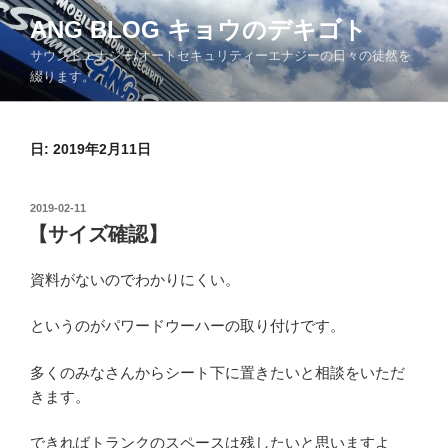
コ
ANG BLOG キョウのデキゴト
ン
サウンドエナジー/オートセキュリティーエナジーの日々の徒然を
テ
綴ります。
ン
ツ
へ
日: 2019年2月11日
ス
キ
ッ
投
2019-02-11
プ
稿
【サイズ確認】
日:
資料がないのでわかりにくい。
というのがパワードウーハーの取り付けです。
多くのみなさんからシート下に置きたいと相談をいただ
きます。
できればトランクのスペースは残したいと思いますよ