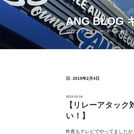
コ
ン
ANG BLO
テ
ン
サウンドエナジー/オートセキ
ツ
へ
ス
キ
ッ
プ
日: 2019年2月4日
投
2019-02-04
稿
【リレーアタック
日:
い！】
昨夜もテレビでやってましたが