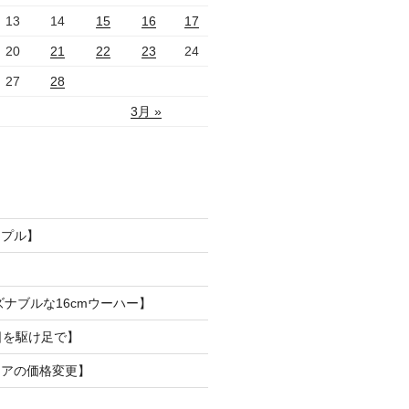
13
14
15
16
17
20
21
22
23
24
27
28
3月 »
ンプル】
ズナブルな16cmウーハー】
日を駆け足で】
リアの価格変更】