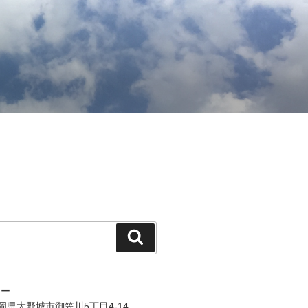
検
索
ジー
 福岡県大野城市御笠川5丁目4-14