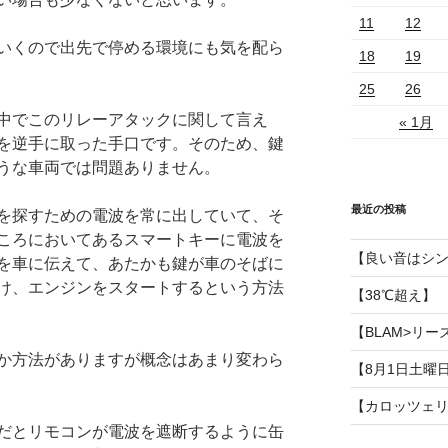
11
12
いくので出先で停める環境にも気を配ら
18
19
25
26
中でこのリレーアタックに関して言え
« 1月
を逆手に取った手口です。そのため、鍵
うな車両では問題ありません。
最近の投稿
を探すための電波を常に出していて、そ
ころにおいてあるスマートキーに電波を
【良い音はシ
を車に伝えて、あたかも鍵が車のそばに
け、エンジンをスタートするという方法
【38℃超え】
【BLAM>リー
か方法がありますが概念はあまり変わら
【8月1日土曜
【カロッツェ
だとリモコンが電波を遮断するように缶