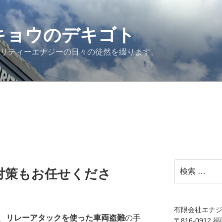
G キョウのデキゴト
ュリティーエナジーの日々の徒然を綴ります。
検
対策もお任せくださ
索:
有限会社エナ
、
リレーアタックを使った車両盗難
の手
〒816-0912