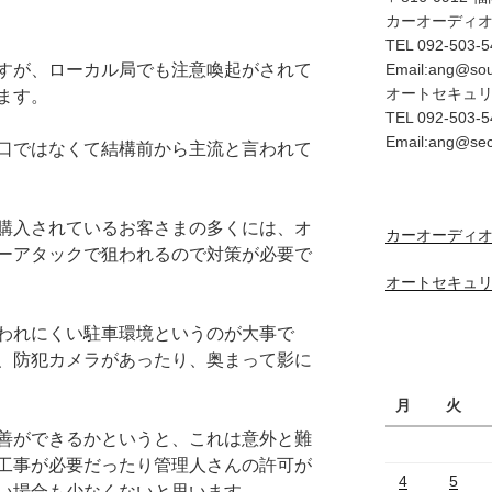
カーオーディ
TEL 092-503-5
すが、ローカル局でも注意喚起がされて
Email:ang@so
オートセキュ
ます。
TEL 092-503-5
Email:ang@se
口ではなくて結構前から主流と言われて
購入されているお客さまの多くには、オ
カーオーディオ
ーアタックで狙われるので対策が必要で
オートセキュリ
われにくい駐車環境というのが大事で
、防犯カメラがあったり、奥まって影に
月
火
善ができるかというと、これは意外と難
工事が必要だったり管理人さんの許可が
4
5
い場合も少なくないと思います。