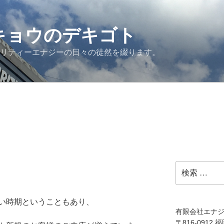
G キョウのデキゴト
ュリティーエナジーの日々の徒然を綴ります。
検
索:
い時期ということもあり、
有限会社エナ
〒816-0912