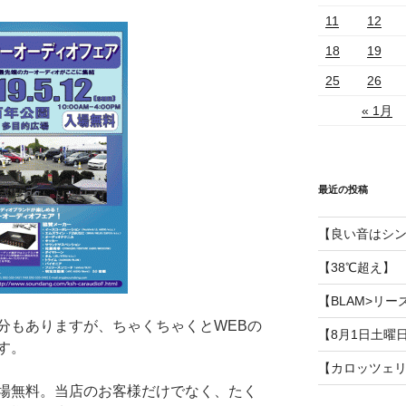
11
12
18
19
25
26
« 1月
最近の投稿
【良い音はシ
【38℃超え】
【BLAM>リー
分もありますが、ちゃくちゃくとWEBの
【8月1日土曜
す。
【カロッツェ
場無料。当店のお客様だけでなく、たく