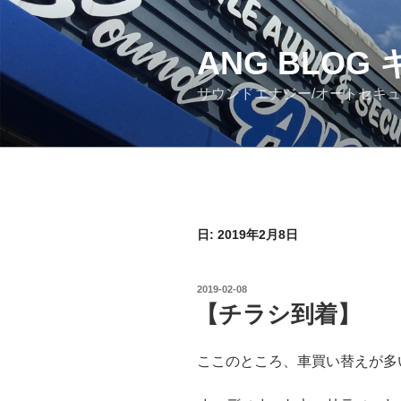
コ
ン
ANG BLO
テ
ン
サウンドエナジー/オートセキ
ツ
へ
ス
キ
ッ
プ
日: 2019年2月8日
投
2019-02-08
稿
【チラシ到着】
日:
ここのところ、車買い替えが多