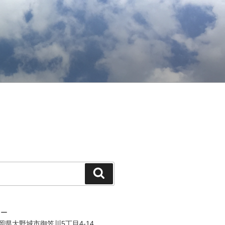
検
索
ジー
 福岡県大野城市御笠川5丁目4-14