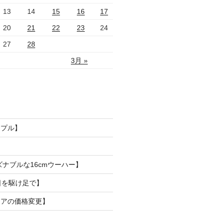
13
14
15
16
17
20
21
22
23
24
27
28
3月 »
ンプル】
ズナブルな16cmウーハー】
日を駆け足で】
リアの価格変更】