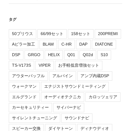
タグ
50プリウス
66/99セット
158セット
200PREMI
Aピラー加工
BLAM
C-HR
DAP
DIATONE
DSP
GRGO
HELIX
Q01
Q02d
S10
TS-V173S
VIPER
お手軽低音増強セット
アウターバッフル
アルパイン
アンプ内蔵DSP
ウォークマン
エナジストサウンドミーティング
エルグランド
オーディオテクニカ
カロッツェリア
カーセキュリティー
サイバーナビ
サイレントチューニング
サウンドナビ
スピーカー交換
ダイヤトーン
ディナウディオ