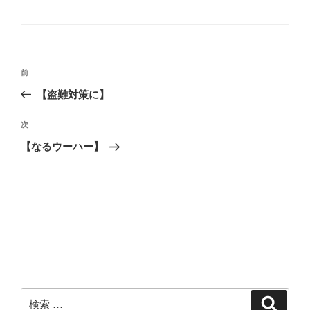
テ
ゴ
リ
ー
投
過
前
稿
去
【盗難対策に】
ナ
の
ビ
投
次
次
稿
ゲ
の
【なるウーハー】
投
ー
稿
シ
ョ
ン
検
検