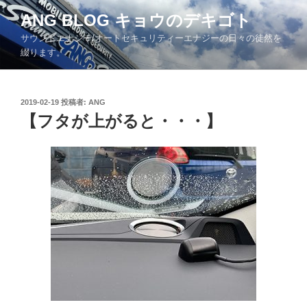
コ
ANG BLOG キョウのデキゴト
ン
サウンドエナジー/オートセキュリティーエナジーの日々の徒然を
テ
綴ります。
ン
ツ
へ
投
2019-02-19
投稿者:
ANG
ス
稿
【フタが上がると・・・】
キ
日:
ッ
プ