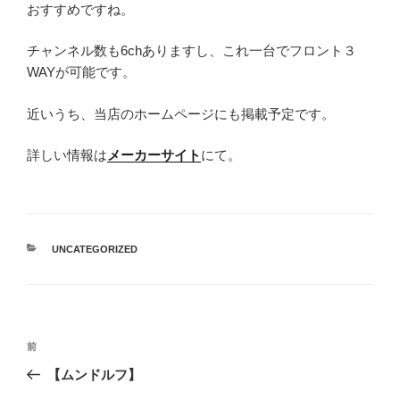
おすすめですね。
チャンネル数も6chありますし、これ一台でフロント３
WAYが可能です。
近いうち、当店のホームページにも掲載予定です。
詳しい情報は
メーカーサイト
にて。
カ
UNCATEGORIZED
テ
ゴ
リ
ー
投
過
前
稿
去
【ムンドルフ】
ナ
の