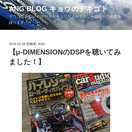
コ
ANG BLOG キョウのデキゴト
ン
サウンドエナジー/オートセキュリティーエナジーの日々の徒然を
テ
綴ります。
ン
ツ
へ
投
2019-02-28
投稿者:
ANG
ス
稿
【μ-DIMENSIONのDSPを聴いてみ
キ
日:
ッ
ました！】
プ