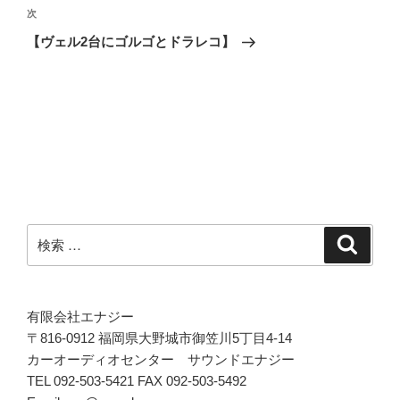
ビ
投
次
次
稿
ゲ
の
【ヴェル2台にゴルゴとドラレコ】
投
ー
稿
シ
ョ
ン
検
検
索
索:
有限会社エナジー
〒816-0912 福岡県大野城市御笠川5丁目4-14
カーオーディオセンター サウンドエナジー
TEL 092-503-5421 FAX 092-503-5492