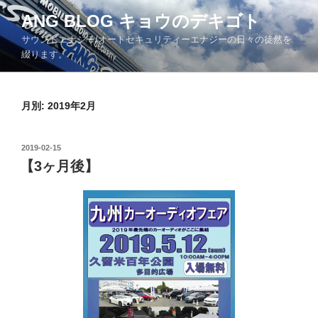
コ
ANG BLOG キョウのデキゴト
ン
サウンドエナジー/オートセキュリティーエナジーの日々の徒然を
テ
綴ります。
ン
ツ
へ
月別: 2019年2月
ス
キ
ッ
投
2019-02-15
プ
稿
【3ヶ月後】
日: