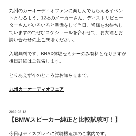
九州のカーオーディオファンに楽しんでもらえるイベン
トとなるよう、12社のメーカーさん、ディストリビュー
ターさんがいろいろと準備をして当日、皆様をお待ちし
ていますのでぜひスケジュールを合わせて、お友達とお
誘い合わせの上ご来場ください。
入場無料です。BRAX体験セミナーのみ有料となりますが
後日詳細はご報告します。
とりあえず今のところはお知らせまで。
九州カーオーディオフェア
投
2019-02-12
稿
【BMWスピーカー純正と比較試聴可！】
日:
今日はディスプレイに試聴機追加のご案内です。