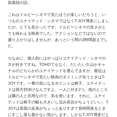
面着陸の話。
これはドルビーシネマで見たほうが楽しいだろうと、い
つものユナイテッド・シネマではなくT-JOY博多にしまし
たが、とても良かったです。ドルビーシネマの良さがと
ても味わえる映画でした。アクションなどではないので
盛り上がりはしませんが、あっという間の2時間超えでし
た。
ちなみに、個人的にはやっぱりユナイテッド・シネマの
方が好きですね。TOHOでもなく。だいたい久山かキャ
ナルのどちらかのユナイテッドを選んでますが、最近は
ドルビーシネマで見たい映画のタイミング合うときはT-
JOYです。一番の気になるポイントは椅子。ユナイテッ
ドは両方肘掛けなんですよ。一人に付き2つ。他のところ
は隣の人と共用なので、気を使います。それに、ユナイ
テッドは椅子の幅も大きいし沈み具合がちょうどいい。T-
JOYは座面の反発がちょっとありすぎて長時間座るとき
にすこし落ち着かない気がします。しかもT-JOY博多だと