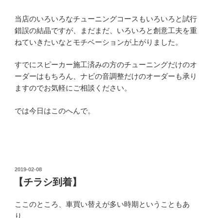
当店のいろいろなチューニングコースもいろいろと試行
錯誤の結晶ですが、まだまだ、いろいろと創意工夫を重
ねていきたいなとモチベーションが上がりました。
すでにスピーカー施工済みの方のチューニングだけのオ
ーダーはもちろん、ナビの音調整だけのオーダーも承り
ますのでお気軽にご相談ください。
では今日はこのへんで。
投
2019-02-08
稿
【チラシ到着】
日:
ここのところ、車買い替えが多い時期ということもあ
り、