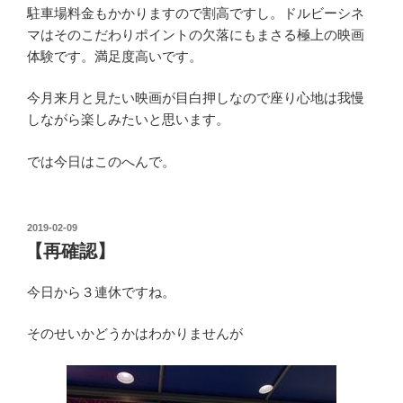
駐車場料金もかかりますので割高ですし。ドルビーシネ
マはそのこだわりポイントの欠落にもまさる極上の映画
体験です。満足度高いです。
今月来月と見たい映画が目白押しなので座り心地は我慢
しながら楽しみたいと思います。
では今日はこのへんで。
投
2019-02-09
稿
【再確認】
日:
今日から３連休ですね。
そのせいかどうかはわかりませんが