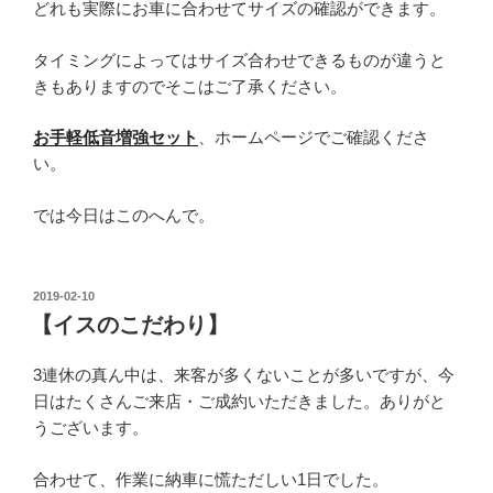
どれも実際にお車に合わせてサイズの確認ができます。
タイミングによってはサイズ合わせできるものが違うと
きもありますのでそこはご了承ください。
お手軽低音増強セット
、ホームページでご確認くださ
い。
では今日はこのへんで。
投
2019-02-10
稿
【イスのこだわり】
日:
3連休の真ん中は、来客が多くないことが多いですが、今
日はたくさんご来店・ご成約いただきました。ありがと
うございます。
合わせて、作業に納車に慌ただしい1日でした。