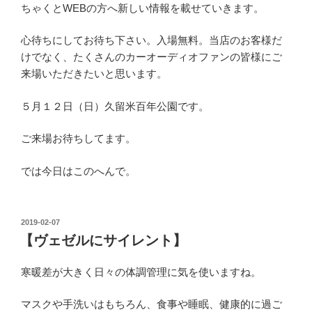
ちゃくとWEBの方へ新しい情報を載せていきます。
心待ちにしてお待ち下さい。入場無料。当店のお客様だ
けでなく、たくさんのカーオーディオファンの皆様にご
来場いただきたいと思います。
５月１２日（日）久留米百年公園です。
ご来場お待ちしてます。
では今日はこのへんで。
投
2019-02-07
稿
【ヴェゼルにサイレント】
日:
寒暖差が大きく日々の体調管理に気を使いますね。
マスクや手洗いはもちろん、食事や睡眠、健康的に過ご